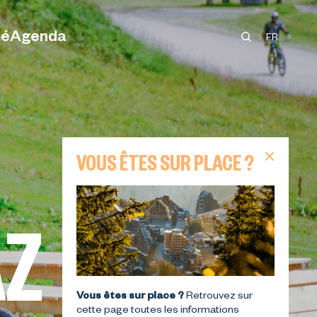
té
Agenda
FR
ques
VOUS ÊTES SUR PLACE ?
ES
ES
LES MICRO-AVENTURES
T
RANDONNÉES
ÉVÉNEMENTS
HIVER
AZ
TURES
LLEUR
LE MEILLEUR DU SKI EN
AVORIAZ VOUS OFFRE
LES ACTIVITÉS
VOS ACTIVITÉS
FÉVRIER
 à
Vous êtes sur place ?
Retrouvez sur
cette page toutes les informations