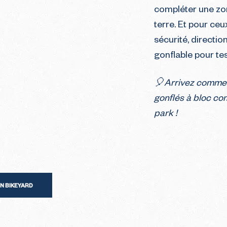
compléter une zon
terre. Et pour ceux
sécurité, directi
gonflable pour tes
🎈Arrivez comme 
gonflés à bloc co
park !
N BIKEYARD