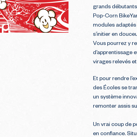
grands débutants 
Pop-Corn BikeYard
modules adaptés à 
s’initier en douceu
Vous pourrez y re
d’apprentissage et
virages relevés et
Et pour rendre l’e
des Écoles se tr
un système innov
remonter assis sur
Un vrai coup de 
en confiance. Sit