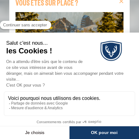
VOUS ÊTES SUR PLACE ?
Vous êtes sur place ?
Retrouvez sur cette page
toutes les informations indispensables pour votre
séjour : remontées mécaniques en temps réel,
webcams, animations du jour, carte interactive,
itinéraires de randonnée et navettes Morzine–
Avoriaz.
JE SUIS SUR PLACE
💬