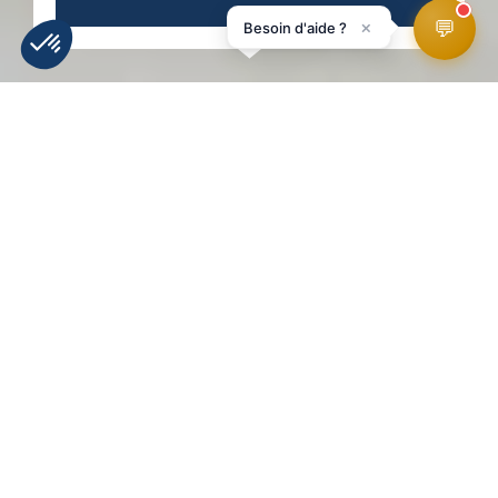
💬
×
Besoin d'aide ?
INFORMATIE
WEERBERICHT
WEBCAMS
LIGGING
SKIPISTES
HomePage
Schaatsbaan in de open lucht
RETOUR À LA LISTE !
Schaatsbaan in de