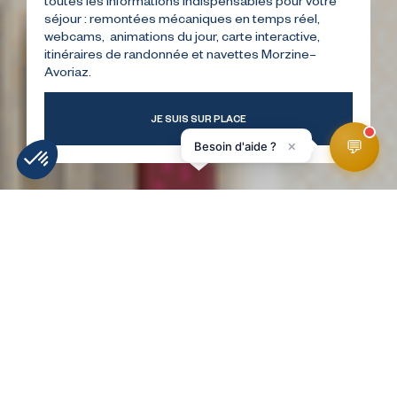
toutes les informations indispensables pour votre
séjour : remontées mécaniques en temps réel,
webcams, animations du jour, carte interactive,
itinéraires de randonnée et navettes Morzine–
Avoriaz.
JE SUIS SUR PLACE
💬
×
Besoin d'aide ?
INFORMATIE
WEERBERICHT
WEBCAMS
LIGGING
SKIPISTES
HomePage
Winkel Skifun