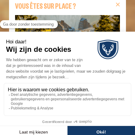
VOUS ÊTES SUR PLACE ?
Vous êtes sur place ?
Retrouvez sur cette page
toutes les informations indispensables pour votre
séjour : remontées mécaniques en temps réel,
webcams, animations du jour, carte interactive,
itinéraires de randonnée et navettes Morzine–
Avoriaz.
JE SUIS SUR PLACE
💬