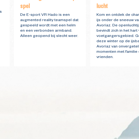
spel
lucht
n
s
De E-sport VR Hado is een
Kom en ontdek de cha
augmented reality teamspel dat
ijs onder de sneeuw va
gespeeld wordt met een helm
Avoriaz. De openluchti
en een verbonden armband.
bevindt zich in het hart
Alleen geopend bij slecht weer.
voetgangersgebied. G
deze winter op de ijsb
Avoriaz van onvergetel
momenten met familie 
vrienden.