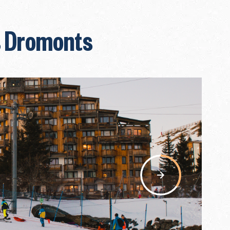
s Dromonts
nav