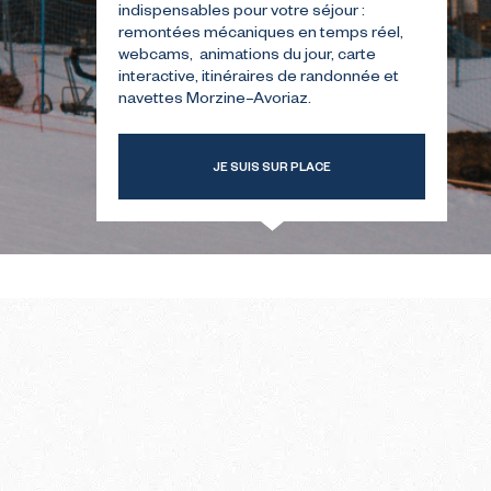
indispensables pour votre séjour :
remontées mécaniques en temps réel,
webcams, animations du jour, carte
ERSTE
GIDS VOOR UW EERSTE
interactive, itinéraires de randonnée et
INTER
BEZOEK IN DE ZOMER
navettes Morzine–Avoriaz.
JE SUIS SUR PLACE