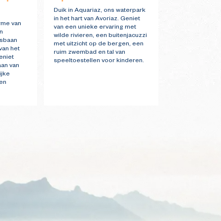
Soleil"
Duik in Aquariaz, ons waterpark
in het hart van Avoriaz. Geniet
rme van
De bioscoop va
van een unieke ervaring met
n
Soleil biedt me
wilde rivieren, een buitenjacuzzi
jsbaan
dag, waarvan 
met uitzicht op de bergen, een
 van het
voorpremières zi
ruim zwembad en tal van
eniet
3 vertoningen p
speeltoestellen voor kinderen.
aan van
de schoolvakant
ijke
bioscoop ook o
en
open. U hebt d
om films in 3D t