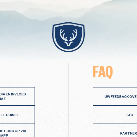
FAQ
DIA EN INVLOED
UW FEEDBACK OVE
IAZ
ELE RUIMTE
FAQ
ET ONS OP VIA
PARTNE
SAPP