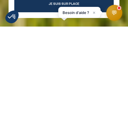
JE SUIS SUR PLACE
💬
×
Besoin d'aide ?
INFORMATIE
WEERBERICHT
WEBCAMS
LIGGING
SKIPISTES
HomePage
Piste rouge Lac Vert par Mossettes
RETOUR À LA LISTE !