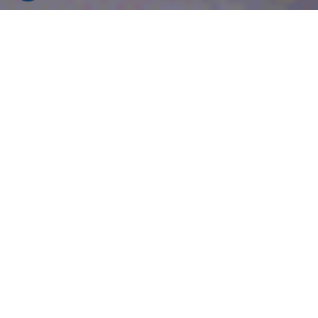
INFORMATIE
WEERBERICHT
WEBCAMS
LIGGING
SKIPISTES
HomePage
Le Festival - Bar van Hotel des Dromonts
RETOUR À LA LISTE !
Le Festival - Bar van
Hotel des Dromonts