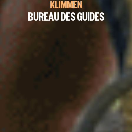
KLIMMEN
BUREAU DES GUIDES