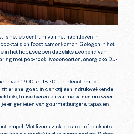
 is het epicentrum van het nachtleven in 
 cocktails en feest samenkomen. Gelegen in het 
tie in het hoogseizoen dagelijks geopend van 
rvaring met pop-rock liveconcerten, energieke DJ-
ur van 17.00 tot 18.30 uur, ideaal om te 
zit er snel goed in dankzij een indrukwekkende 
cktails, frisse bieren en warme wijnen om weer 
 je er genieten van gourmetburgers, tapas en 


sttempel. Met livemuziek, elektro- of rocksets 