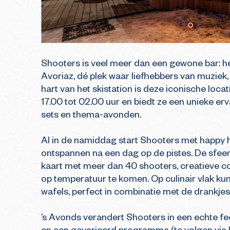
Shooters is veel meer dan een gewone bar: het
Avoriaz, dé plek waar liefhebbers van muziek,
hart van het skistation is deze iconische loca
17.00 tot 02.00 uur en biedt ze een unieke e
sets en thema-avonden.

Al in de namiddag start Shooters met happy ho
ontspannen na een dag op de pistes. De sfeer 
kaart met meer dan 40 shooters, creatieve co
op temperatuur te komen. Op culinair vlak kun
wafels, perfect in combinatie met de drankjes.
’s Avonds verandert Shooters in een echte fee