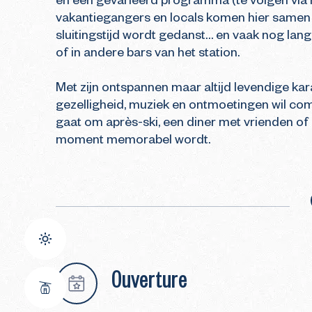
en een gevarieerd programma (te volgen via hu
vakantiegangers en locals komen hier samen v
sluitingstijd wordt gedanst… en vaak nog lange
of in andere bars van het station.

Met zijn ontspannen maar altijd levendige kara
gezelligheid, muziek en ontmoetingen wil comb
gaat om après-ski, een diner met vrienden of e
moment memorabel wordt.
Ouverture