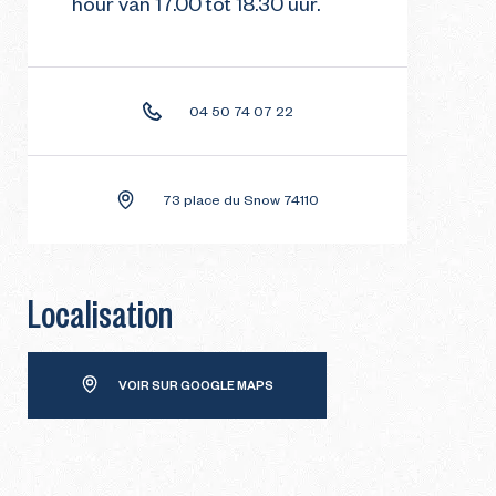
hour van 17.00 tot 18.30 uur.
04 50 74 07 22
73 place du Snow 74110
Localisation
VOIR SUR GOOGLE MAPS