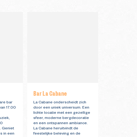
Bar La Cabane
Restaurant 
are bar
La Cabane onderscheidt zich
Aan de ingang v
van 17.00
door een uniek universum. Een
Falaise biedt di
lichte locatie met een gezellige
restaurant een
uziek,
sfeer, moderne bergdecoratie
met Savoyaards
40
en een ontspannen ambiance.
Italiaanse acce
. Geniet
La Cabane heruitvindt de
kun je genieten
s in een
feestelijke beleving en de
terras, en ’s a