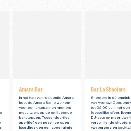
Amara Bar
Bar Le Shooters
In het hart van residentie Amara
Shooters is dé onmisb
heet de Amara Bar je welkom
van Avoriaz! Geopend 
voor een ontspannen moment
tot 02.00 uur, met een
le
met uitzicht op de omliggende
feestelijke sfeer, livem
bergtoppen. Tussendoortjes,
DJ-sets en meer dan 
m
aperitief, een gezellige open
verschillende shooters
n
haardhoek en een speelruimte
van burgers en cocktail