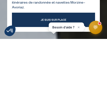
itinéraires de randonnée et navettes Morzine–
Avoriaz.
JE SUIS SUR PLACE
💬
×
Besoin d'aide ?
INFORMATIE
WEERBERICHT
WEBCAMS
LIGGING
SKIPISTES
HomePage
A Day for Jake
RETOUR À LA LISTE !