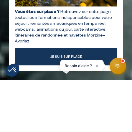
Vous êtes sur place ?
Retrouvez sur cette page
toutes les informations indispensables pour votre
séjour : remontées mécaniques en temps réel,
webcams, animations du jour, carte interactive,
itinéraires de randonnée et navettes Morzine–
Avoriaz.
JE SUIS SUR PLACE
💬
×
Besoin d'aide ?
MÉTÉO
INFOS PISTES
WEBCAMS
ACCÉS
HomePage
Spa de l'hôtel MiL8