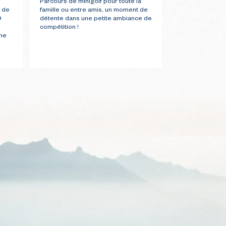
Parcours de minigolf pour toute la
t de
famille ou entre amis, un moment de
9
détente dans une petite ambiance de
compétition !
îne