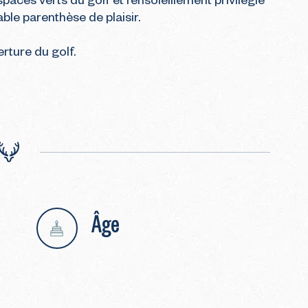
aces verts du golf et l’ensoleillement privilégié 
ble parenthèse de plaisir.

rture du golf.

Âge