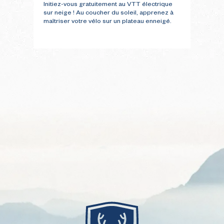
élect
Initiez-vous gratuitement au VTT électrique
à tou
sur neige ! Au coucher du soleil, apprenez à
condi
maîtriser votre vélo sur un plateau enneigé.