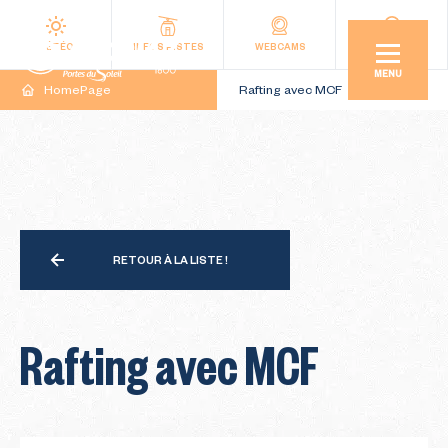
MÉTÉO
INFOS PISTES
WEBCAMS
ACCÉS
MENU
HomePage
Rafting avec MCF
RETOUR À LA LISTE !
Rafting avec MCF