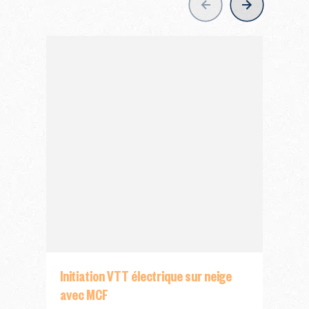
nav
Initiation VTT électrique sur neige
SOR
avec MCF
Balad