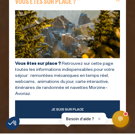
VOUS ÊTES SUR PLACE ?
Vous êtes sur place ?
Retrouvez sur cette page
toutes les informations indispensables pour votre
séjour : remontées mécaniques en temps réel,
webcams, animations du jour, carte interactive,
itinéraires de randonnée et navettes Morzine–
Avoriaz.
JE SUIS SUR PLACE
💬
×
Besoin d'aide ?