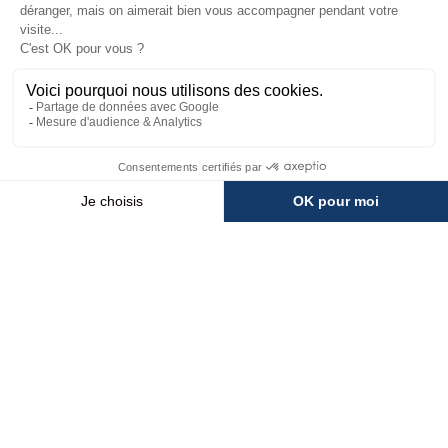
toutes les informations indispensables pour votre
séjour : remontées mécaniques en temps réel,
webcams, animations du jour, carte interactive,
itinéraires de randonnée et navettes Morzine–
Avoriaz.
JE SUIS SUR PLACE
💬
MÉTÉO
INFOS PISTES
WEBCAMS
ACCÉS
HomePage
Golf - practice