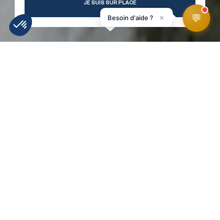
JE SUIS SUR PLACE
💬
×
Besoin d'aide ?
MÉTÉO
INFOS PISTES
WEBCAMS
ACCÉS
HomePage
Cascade d'Ardent
RETOUR À LA LISTE !