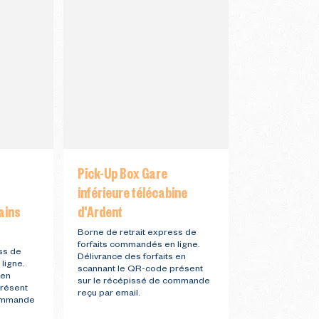
Pick-Up Box Gare
Pick-Up Box
inférieure télécabine
Vuarnet
ains
d'Ardent
Borne de retrai
forfaits comman
Borne de retrait express de
Délivrance des 
forfaits commandés en ligne.
scannant le QR
ss de
Délivrance des forfaits en
sur le récépis
ligne.
scannant le QR-code présent
reçu par email.
 en
sur le récépissé de commande
résent
reçu par email.
commande