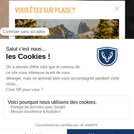
VOUS ÊTES SUR PLACE ?
Vous êtes sur place ?
Retrouvez sur cette page
toutes les informations indispensables pour votre
séjour : remontées mécaniques en temps réel,
webcams, animations du jour, carte interactive,
itinéraires de randonnée et navettes Morzine–
Avoriaz.
JE SUIS SUR PLACE
💬
×
Besoin d'aide ?